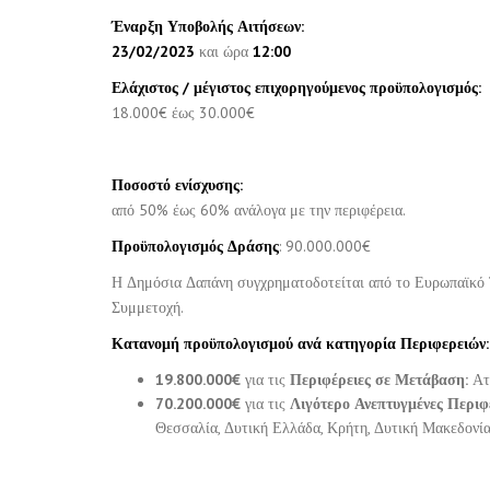
Έναρξη Υποβολής Αιτήσεων:
23/02/2023
και ώρα
12:00
Ελάχιστος / μέγιστος επιχορηγούμενος προϋπολογισμός:
18.000€ έως 30.000€
Ποσοστό ενίσχυσης:
από 50% έως 60% ανάλογα με την περιφέρεια.
Προϋπολογισμός Δράσης
: 90.000.000€
Η Δημόσια Δαπάνη συγχρηματοδοτείται από το Ευρωπαϊκό 
Συμμετοχή.
Κατανομή προϋπολογισμού ανά κατηγορία Περιφερειών:
19.800.000€
για τις
Περιφέρειες σε Μετάβαση:
Ατ
70.200.000€
για τις
Λιγότερο Ανεπτυγμένες Περιφ
Θεσσαλία, Δυτική Ελλάδα, Κρήτη, Δυτική Μακεδονία