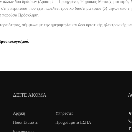
κ των άλλων δύο δράσεων (Δράση 2 – Προηγμένος Ψηφιακός Μετασχηματισμός
ην περίπτωση που έχει παρέλθει χρονικό διάστημα τριών (3) μηνών από τη
τη παρούσα Πρόσκληση.
τεραιότητας, σύμφωνα με την ημερομηνία και ώρα οριστικής ηλεκτρονικής υ
Προϋπολογισμού.
ΔΕΊΤΕ ΑΚΌΜΑ
Λ
Αρχική
Υπηρεσίες
Ποιοι Είμαστε
Προγράμματα ΕΣΠΑ
Επικοινωνία