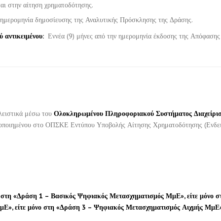
αι στην αίτηση χρηματοδότησης.
η ημερομηνία δημοσίευσης της Αναλυτικής Πρόσκλησης της Δράσης.
ύ αντικειμένου:
Εννέα (9) μήνες από την ημερομηνία έκδοσης της Απόφασης
λειστικά μέσω του
Ολοκληρωμένου Πληροφοριακού Συστήματος Διαχείρι
ποποιημένου στο ΟΠΣΚΕ Εντύπου Υποβολής Αίτησης Χρηματοδότησης (Ενδει
ο στη «Δράση 1 – Βασικός Ψηφιακός Μετασχηματισμός ΜμΕ», είτε μόνο σ
Ε», είτε μόνο στη «Δράση 3 – Ψηφιακός Μετασχηματισμός Αιχμής ΜμΕ