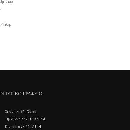
 ΜμΕ και
ν
ποβολής
ΟΓΙΣΤΙΚΌ ΓΡΑΦΕΊΟ
Σφακίων 36, Χανιά
Τηλ-Φαξ: 28210 97634
Κινητό: 6947427144