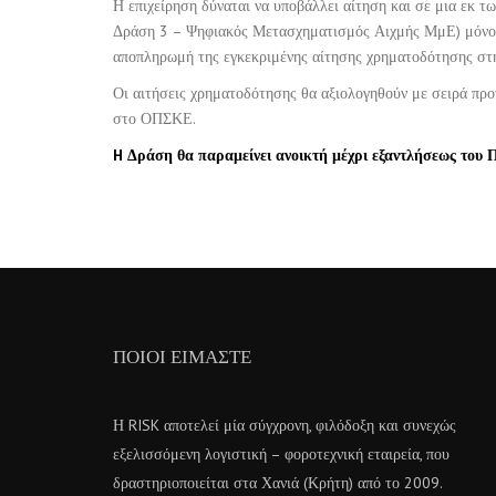
Η επιχείρηση δύναται να υποβάλλει αίτηση και σε μια ε
Δράση 3 – Ψηφιακός Μετασχηματισμός Αιχμής ΜμΕ) μόνο στ
αποπληρωμή της εγκεκριμένης αίτησης χρηματοδότησης σ
Οι αιτήσεις χρηματοδότησης θα αξιολογηθούν με σειρά προ
στο ΟΠΣΚΕ.
H Δράση θα παραμείνει ανοικτή μέχρι εξαντλήσεως του 
ΠΟΙΟΙ ΕΊΜΑΣΤΕ
Η RISK αποτελεί μία σύγχρονη, φιλόδοξη και συνεχώς
εξελισσόμενη λογιστική – φοροτεχνική εταιρεία, που
δραστηριοποιείται στα Χανιά (Κρήτη) από το 2009.