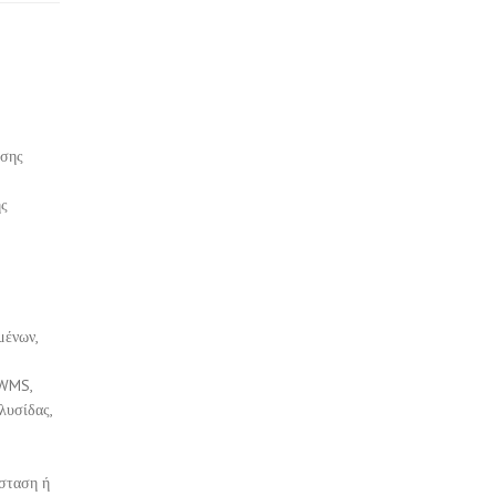
ησης
ης
μένων,
 WMS,
λυσίδας,
άσταση ή