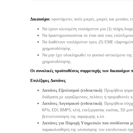
Δικαιούχοι:
υφιστάμενες πολύ μικρές, μικρές και μεσαίες επ
Να έχουν κλεισμένη τουλάχιστον μία (1) πλήρη διαχε
Να δραστηριοποιούνται σε έναν από τους επιλέξιμους
Να διαθέτουν τουλάχιστον τρεις (3) ΕΜΕ εξαρτημένη
χρηματοδότησης .
Να μην έχει ολοκληρωθεί το φυσικό αντικείμενο της
χρηματοδότησης.
Οι συνολικές προϋποθέσεις συμμετοχής των δικαιούχων
Επιλέξιμες Δαπάνες
Δαπάνες Εξοπλισμού (ενδεικτικά):
Προμήθεια ψηφια
διάδραση με εργαζόμενους, πελάτες ή προμηθευτές κ
Δαπάνες Λογισμικού (ενδεικτικά):
Προμήθεια σύγχρ
KPIs, ΕDI, ΒΜPS, κλπ), επεξεργασίας εικόνας, 3D μο
βελτιστοποίηση της παραγωγής κ.λπ.
Δαπάνες για Παροχή Υπηρεσιών που συνδέονται με
παρακολούθηση της υλοποίησης του επενδυτικού σχεδ