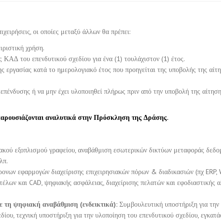
ιχειρήσεις, οι οποίες μεταξύ άλλων θα πρέπει:
ιριστική χρήση.
 ΚΑΔ του επενδυτικού σχεδίου για ένα (1) τουλάχιστον (1) έτος.
ς εργασίας κατά το ημερολογιακό έτος που προηγείται της υποβολής της αίτ
 επένδυσης ή να μην έχει υλοποιηθεί πλήρως πριν από την υποβολή της αίτησ
 παρουσιάζονται αναλυτικά στην Πρόσκληση της Δράσης.
κού εξοπλισμού γραφείου, αναβάθμιση εσωτερικών δικτύων μεταφοράς δεδο
λπ.
ονων εφαρμογών διαχείρισης επιχειρησιακών πόρων & διαδικασιών (πχ ERP,
ντέλων και CAD, ψηφιακής ασφάλειας, διαχείρισης πελατών και εφοδιαστικής α
 τη ψηφιακή αναβάθμιση (ενδεικτικά):
Συμβουλευτική υποστήριξη για την
ίου, τεχνική υποστήριξη για την υλοποίηση του επενδυτικού σχεδίου, εγκατ