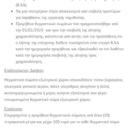
(ΚΑΔ).
Να μην συντρέχουν λόγοι αποκλεισμού από επιβολή προστίμων
για παραβάσεις της εργατικής νομοθεσίας.
Προμήθεια θερμαντικών σωμάτων που πραγματοποιήθηκε από
την 01/02/2020 και πριν την υποβολή της αίτησης
χρηματοδότησης, καλύπτεται από αυτήν, υπό την προϋπόθεση ότι
ο λήπτης της ενίσχυσης διέθετε τουλάχιστον έναν ενεργό ΚΑΔ
κατά την ημερομηνία προμήθειας και εξακολουθεί να τον διαθέτει
κατά την ημερομηνία υποβολής της αίτησης προς
χρηματοδότηση.
Επιδοτούμενες Δαπάνες
Θερμαντικά σώματα εξωτερικού χώρου οποιουδήποτε τύπου (υγραερίου,
ηλεκτρικά, φυσικού αερίου, πάνελ υπερύθρων, αλογόνου ή άλλο),
αυτόνομα/μεμονωμένα ή μέρος κινητού εξοπλισμού που φέρει
ενσωματωμένο θερμαντικό σώμα εξωτερικού χώρου.
Επιδότηση
Επιχορηγείται η προμήθεια θερμαντικού σώματος ανά δέκα (10)
τετραγωνικά μέτρα και μέχρι 100 ευρώ για το κάθε θερμαντικό σώμα.