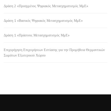
Δράση 2 «Προηγμένος Ψηφιακός Μετασχηματισμός ΜμΕ»
Δράση 1 «Βασικός Ψηφιακός Μετασχηματισμός ΜμΕ»
Δράση 1 «Πράσινος Μετασχηματισμός ΜμΕ»
Επιχορήγηση Επιχειρήσεων Εστίασης για την Προμήθεια Θερμαντικών
Σωμάτων Εξωτερικού Χώρου