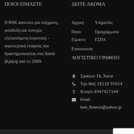
ΠΟΙΟΙ ΕΊΜΑΣΤΕ
ΔΕΊΤΕ ΑΚΌΜΑ
Η RISK αποτελεί μία σύγχρονη,
Αρχική
Υπηρεσίες
φιλόδοξη και συνεχώς
Ποιοι
Προγράμματα
εξελισσόμενη λογιστική –
Είμαστε
ΕΣΠΑ
φοροτεχνική εταιρεία, που
Επικοινωνία
δραστηριοποιείται στα Χανιά
ΛΟΓΙΣΤΙΚΌ ΓΡΑΦΕΊΟ
(Κρήτη) από το 2009.
Σφακίων 36, Χανιά
Τηλ-Φαξ: 28210 97634
Κινητό: 6947427144
Email:
kwn_finance@yahoo.gr