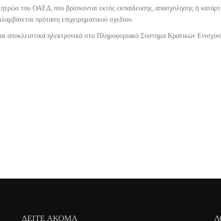
 μητρώο του ΟΑΕΔ, που βρίσκονται εκτός εκπαίδευσης, απασχόλησης ή κατάρτι
ιλαμβάνεται πρόταση επιχειρηματικού σχεδίου.
ται αποκλειστικά ηλεκτρονικά στο Πληροφοριακό Σύστημα Κρατικών Ενισχύ
ΔΕΊΤΕ ΑΚΌΜΑ
Λ