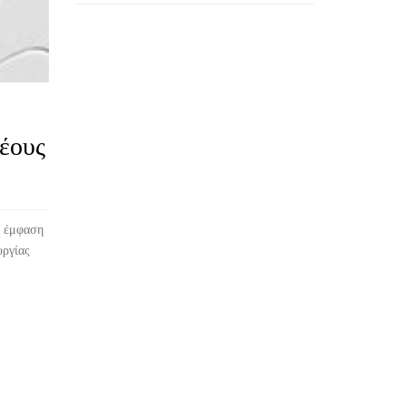
έους
ε έμφαση
υργίας