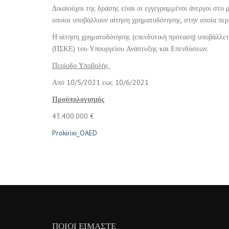
Δικαιούχοι της δράσης είναι οι εγγεγραμμένοι άνεργοι στο
οποίοι υποβάλλουν αίτηση χρηματοδότησης, στην οποία περ
Η αίτηση χρηματοδότησης (επενδυτική πρόταση) υποβάλλε
(ΠΣΚΕ) του Υπουργείου Ανάπτυξης και Επενδύσεων.
Περίοδο Υποβολής
Από 10/5/2021 εως 10/6/2021
Προϋπολογισμός
43.400.000 €
Prokirixi_OAED
ΠΟΙΟΙ ΕΊΜΑΣΤΕ